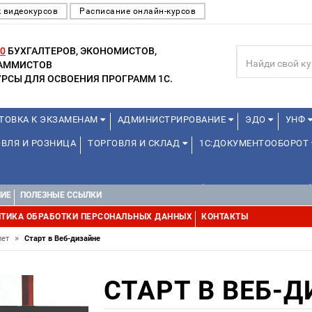
 видеокурсов
Расписание онлайн-курсов
0
БУХГАЛТЕРОВ, ЭКОНОМИСТОВ,
РАММИСТОВ
РСЫ ДЛЯ ОСВОЕНИЯ ПРОГРАММ 1С.
ТОВКА К ЭКЗАМЕНАМ
АДМИНИСТРИРОВАНИЕ
ЭДО
УНФ
ВЛЯ И РОЗНИЦА
ТОРГОВЛЯ И СКЛАД
1С:ДОКУМЕНТООБОРОТ
ДЛЯ ПРЕПОДАВАТЕЛЕЙ ШКОЛЬНЫХ КУРСОВ
ДЛЯ ШКОЛЬНИКОВ
НИЕ
ПОЛЕЗНЫЕ ССЫЛКИ
Е
1С:МЕДИЦИНА
WEB, JAVA И ANDROID
ТИКА ОБРАБОТКИ ПЕРСОНАЛЬНЫХ ДАННЫХ
КОНТАКТЫ
»
лет
Старт в Веб-дизайне
СТАРТ В ВЕБ-