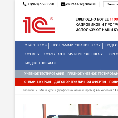
+7(960)777-06-98
courses-1c@mail.ru
Список
ЕЖЕГОДНО БОЛЕЕ
1100
КАДРОВИКОВ И ПРОГ
ИСПОЛЬЗУЮТ НАШИ КУ
СТАРТ В 1С
ПРОГРАММИРОВАНИЕ В 1С
ПОДГО
1С:ERP
1С:БУХГАЛТЕРИЯ И УПРОЩЕНКА
ТОРГО
БЮДЖЕТНИКАМ
МИНИ-КУРСЫ
КУРСЫ ДЛЯ ШКОЛЬНИКОВ
КУРСЫ 
УЧЕБНОЕ ТЕСТИРОВАНИЕ
ПЛАТНОЕ УЧЕБНОЕ ТЕСТИРОВА
УПРАВЛЕНИЕ ПРОЕКТАМИ
УПРАВЛЕНЦАМ
ДРУГИ
ОНЛАЙН-КУРСЫ
ДОГОВОР ПУБЛИЧНОЙ ОФЕРТЫ
ПОЛИ
»
Главная
Мини-курсы (профессиональные пробы) 4-6 часов от 11 