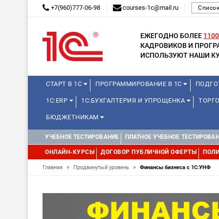
+7(960)777-06-98
courses-1c@mail.ru
Список
ЕЖЕГОДНО БОЛЕЕ
1100
КАДРОВИКОВ И ПРОГ
ИСПОЛЬЗУЮТ НАШИ КУ
СТАРТ В 1С
ПРОГРАММИРОВАНИЕ В 1С
ПОДГО
1С:ERP
1С:БУХГАЛТЕРИЯ И УПРОЩЕНКА
ТОРГО
БЮДЖЕТНИКАМ
МИНИ-КУРСЫ
КУРСЫ ДЛЯ ШКОЛЬНИКОВ
КУРСЫ 
УЧЕБНОЕ ТЕСТИРОВАНИЕ
ПЛАТНОЕ УЧЕБНОЕ ТЕСТИРОВА
УПРАВЛЕНИЕ ПРОЕКТАМИ
УПРАВЛЕНЦАМ
ДРУГИ
ОНЛАЙН-КУРСЫ
ДОГОВОР ПУБЛИЧНОЙ ОФЕРТЫ
ПОЛИ
»
»
Главная
Продвинутый уровень
Финансы бизнеса с 1С:УНФ