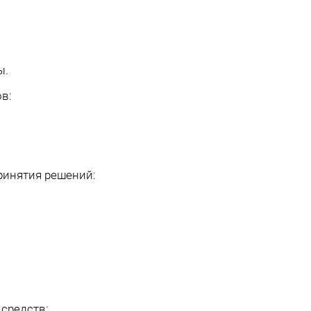
ы.
ов:
ринятия решений:
 средств: