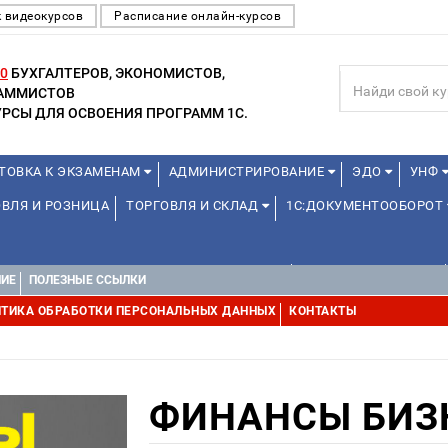
 видеокурсов
Расписание онлайн-курсов
0
БУХГАЛТЕРОВ, ЭКОНОМИСТОВ,
РАММИСТОВ
РСЫ ДЛЯ ОСВОЕНИЯ ПРОГРАММ 1С.
ТОВКА К ЭКЗАМЕНАМ
АДМИНИСТРИРОВАНИЕ
ЭДО
УНФ
ВЛЯ И РОЗНИЦА
ТОРГОВЛЯ И СКЛАД
1С:ДОКУМЕНТООБОРОТ
ДЛЯ ПРЕПОДАВАТЕЛЕЙ ШКОЛЬНЫХ КУРСОВ
ДЛЯ ШКОЛЬНИКОВ
НИЕ
ПОЛЕЗНЫЕ ССЫЛКИ
Е
1С:МЕДИЦИНА
WEB, JAVA И ANDROID
ТИКА ОБРАБОТКИ ПЕРСОНАЛЬНЫХ ДАННЫХ
КОНТАКТЫ
ФИНАНСЫ БИЗН